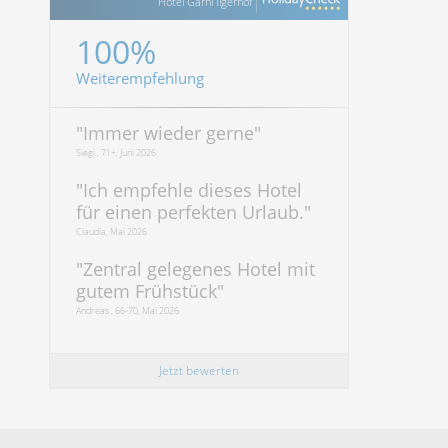
Hotel Garni Ilgerhof
100%
Weiterempfehlung
"
Immer wieder gerne
"
Siegi , 71+, Juni 2026
"
Ich empfehle dieses Hotel
für einen perfekten Urlaub.
"
Claudia, Mai 2026
"
Zentral gelegenes Hotel mit
gutem Frühstück
"
Andreas , 66-70, Mai 2026
Jetzt bewerten