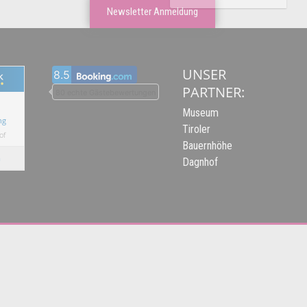
Newsletter Anmeldung
UNSER
8.5
PARTNER:
80 echte Gästebewertungen
Museum
ng
Tiroler
of
Bauernhöhe
n
Dagnhof