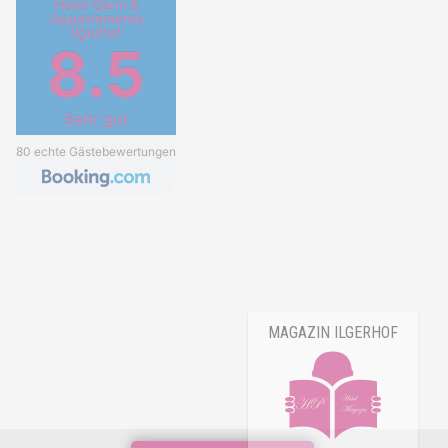
Hotel Garni &
Appartements
Ilgerhof
8.5
Sehr gut
80 echte Gästebewertungen
MAGAZIN ILGERHOF