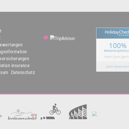
t
t
100%
bewertungen
Weiterempfehlu
gsinformation
Hotel Garni Ilgerh
versicherungen
lation insurance
Jetzt bewerte
ssum
Datenschutz