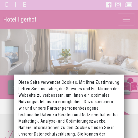
D
|
E
Hotel Ilgerhof
Diese Seite verwendet Cookies. Mit Ihrer Zustimmung
ZUR ONLINE-BUCHUNG MIT PREISVORTEIL
ZUR ANFRAGE
helfen Sie uns dabei, die Services und Funktionen der
Webseite zu verbessern, um Ihnen ein optimales
Nutzungserlebnis zu ermöglichen. Dazu speichern
wir und unsere Partner personenbezogene
technische Daten zu Geräten und Nutzerverhalten für
Marketing-, Analyse- und Optimierungszwecke.
Nähere Informationen zu den Cookies finden Sie in
Ferienwohnung für 2
unserer Datenschutzerklärung. Sie können der